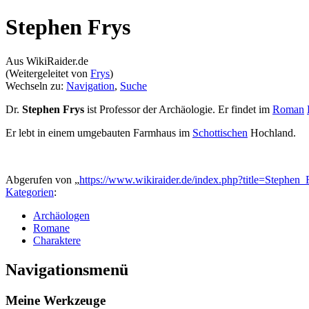
Stephen Frys
Aus WikiRaider.de
(Weitergeleitet von
Frys
)
Wechseln zu:
Navigation
,
Suche
Dr.
Stephen Frys
ist Professor der Archäologie. Er findet im
Roman
Er lebt in einem umgebauten Farmhaus im
Schottischen
Hochland.
Abgerufen von „
https://www.wikiraider.de/index.php?title=Stephe
Kategorien
:
Archäologen
Romane
Charaktere
Navigationsmenü
Meine Werkzeuge