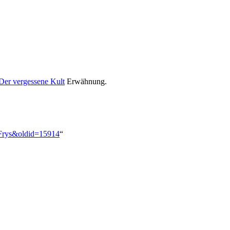
Der vergessene Kult
Erwähnung.
n_Frys&oldid=15914
“