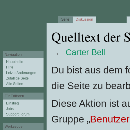
Seite
Diskussion
Quelltext der S
←
Carter Bell
Navigation
Wechseln zu:
Navigation
,
Suche
Hauptseite
Du bist aus dem f
Hilfe
Letzte Änderungen
Zufällige Seite
die Seite zu bearb
Alle Seiten
Für Editoren
Diese Aktion ist a
Einstieg
Jobs
Support Forum
Gruppe „
Benutzer
Werkzeuge