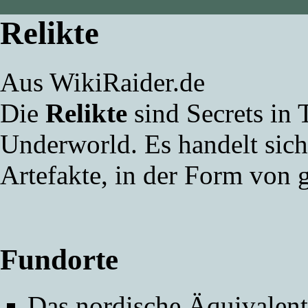
Relikte
Aus WikiRaider.de
Die
Relikte
sind
Secrets
in
Underworld
. Es handelt sic
Artefakte
, in der Form von 
Fundorte
Das nordische Äquivalent