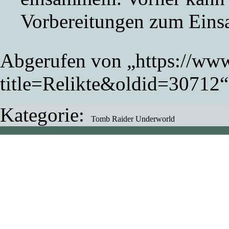
Vorbereitungen zum Eins
Abgerufen von „
https://www
title=Relikte&oldid=30712
“
Kategorie
:
Tomb Raider Underworld
Diese Seite wurde zuletz
geändert.
Der Inhalt ist verfügbar 
Commons'' „Namensnennu