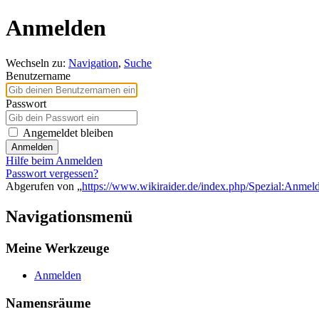
Anmelden
Wechseln zu:
Navigation
,
Suche
Benutzername
Passwort
Angemeldet bleiben
Anmelden
Hilfe beim Anmelden
Passwort vergessen?
Abgerufen von „
https://www.wikiraider.de/index.php/Spezial:Anmel
Navigationsmenü
Meine Werkzeuge
Anmelden
Namensräume