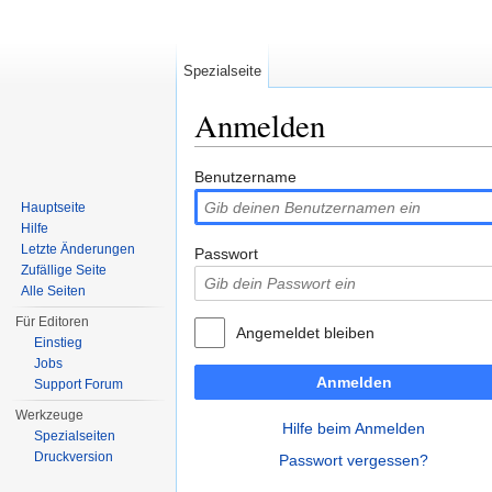
Spezialseite
Anmelden
Wechseln zu:
Navigation
,
Suche
Benutzername
Hauptseite
Hilfe
Letzte Änderungen
Passwort
Zufällige Seite
Alle Seiten
Für Editoren
Angemeldet bleiben
Einstieg
Jobs
Anmelden
Support Forum
Werkzeuge
Hilfe beim Anmelden
Spezialseiten
Druckversion
Passwort vergessen?