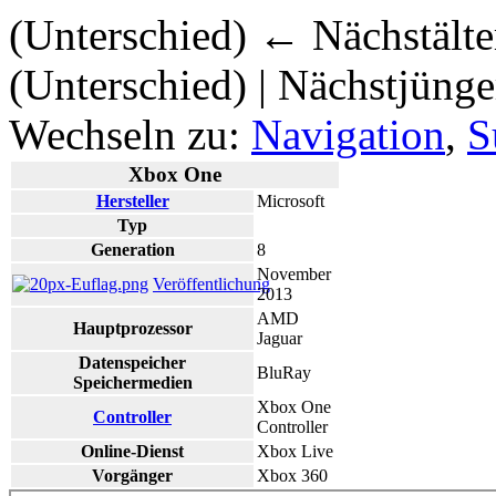
(Unterschied) ← Nächstälter
(Unterschied) | Nächstjüng
Wechseln zu:
Navigation
,
S
Xbox One
Hersteller
Microsoft
Typ
Generation
8
November
Veröffentlichung
2013
AMD
Hauptprozessor
Jaguar
Datenspeicher
BluRay
Speichermedien
Xbox One
Controller
Controller
Online-Dienst
Xbox Live
Vorgänger
Xbox 360