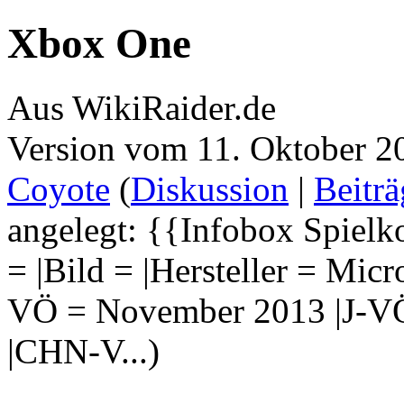
Xbox One
Aus WikiRaider.de
Version vom 11. Oktober 2
Coyote
(
Diskussion
|
Beiträ
angelegt: {{Infobox Spiel
= |Bild = |Hersteller = Micr
VÖ = November 2013 |J-V
|CHN-V...)