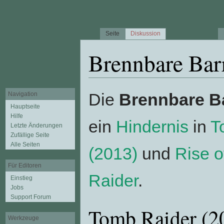
Seite
Diskussion
Brennbare Bar
Wechseln zu:
Navigation
,
Suche
Die
Brennbare B
Navigation
Hauptseite
Hilfe
ein
Hindernis
in
T
Letzte Änderungen
Zufällige Seite
Alle Seiten
(2013)
und
Rise o
Für Editoren
Raider
.
Einstieg
Jobs
Support Forum
Tomb Raider (2
Werkzeuge