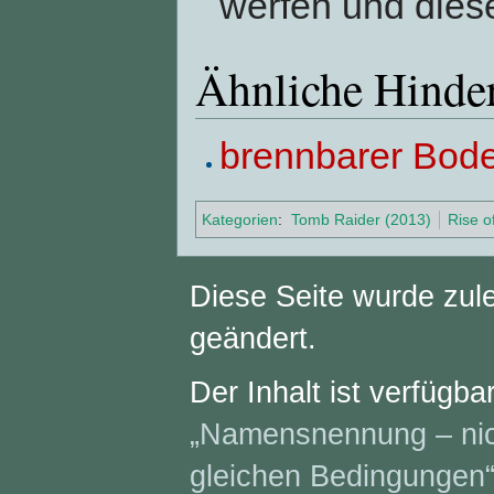
werfen und diese
Ähnliche Hinde
brennbarer Bod
Kategorien
:
Tomb Raider (2013)
Rise o
Diese Seite wurde zul
geändert.
Der Inhalt ist verfügba
„Namensnennung – nich
gleichen Bedingungen