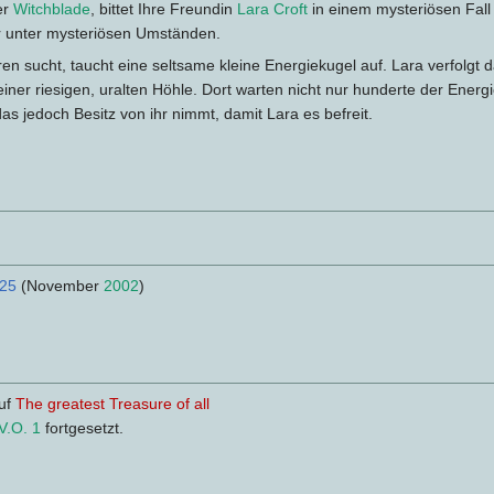
er
Witchblade
, bittet Ihre Freundin
Lara Croft
in einem mysteriösen Fall 
r unter mysteriösen Umständen.
n sucht, taucht eine seltsame kleine Energiekugel auf. Lara verfolgt 
einer riesigen, uralten Höhle. Dort warten nicht nur hunderte der Energ
as jedoch Besitz von ihr nimmt, damit Lara es befreit.
 25
(November
2002
)
auf
The greatest Treasure of all
V.O. 1
fortgesetzt.