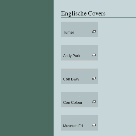
Englische Covers
Turner
Andy Park
Con B&W
Con Colour
Museum Ed.