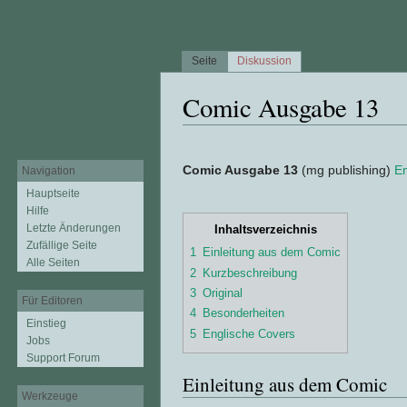
Seite
Diskussion
Comic Ausgabe 13
Wechseln zu:
Navigation
,
Suche
Comic Ausgabe 13
(mg publishing)
E
Navigation
Hauptseite
Hilfe
Letzte Änderungen
Inhaltsverzeichnis
Zufällige Seite
1
Einleitung aus dem Comic
Alle Seiten
2
Kurzbeschreibung
3
Original
Für Editoren
4
Besonderheiten
Einstieg
5
Englische Covers
Jobs
Support Forum
Einleitung aus dem Comic
Werkzeuge