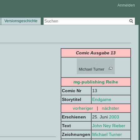
Anmelden
Versionsgeschichte
Comic Ausgabe 13
Michael Turner
mg-publishing Reihe
Comic Nr
13
Storytitel
Endgame
vorheriger
|
nächster
Erschienen
25. Juni
2003
Text
John Ney Rieber
Zeichnungen
Michael Turner