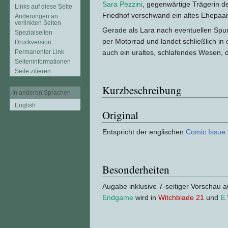
Sara Pezzini
, gegenwärtige Trägerin d
Links auf diese Seite
Friedhof verschwand ein altes Ehepaa
Änderungen an
verlinkten Seiten
Gerade als Lara nach eventuellen Spure
Spezialseiten
per Motorrad und landet schließlich in 
Druckversion
Permanenter Link
auch ein uraltes, schlafendes Wesen, d
Seiten­informationen
Seite zitieren
Kurzbeschreibung
In anderen Sprachen
English
Original
Entspricht der englischen
Comic Issue
Besonderheiten
Augabe inklusive 7-seitiger Vorschau 
Endgame
wird in
Witchblade 21
und
E.