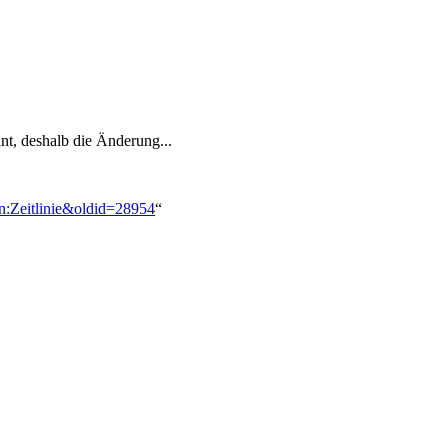
nt, deshalb die Änderung...
on:Zeitlinie&oldid=28954
“