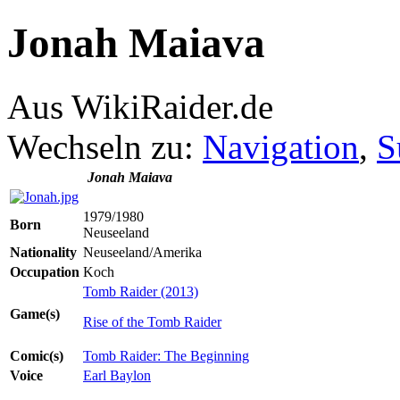
Jonah Maiava
Aus WikiRaider.de
Wechseln zu:
Navigation
,
S
Jonah Maiava
1979/1980
Born
Neuseeland
Nationality
Neuseeland/Amerika
Occupation
Koch
Tomb Raider (2013)
Game(s)
Rise of the Tomb Raider
Comic(s)
Tomb Raider: The Beginning
Voice
Earl Baylon