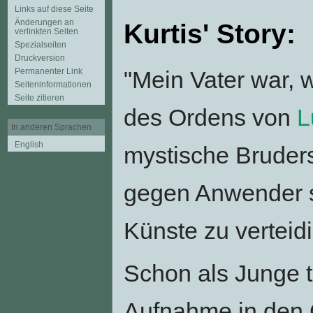
Links auf diese Seite
Änderungen an
Kurtis' Story:
verlinkten Seiten
Spezialseiten
Druckversion
"Mein Vater war, 
Permanenter Link
Seiten­informationen
Seite zitieren
des Ordens von
L
In anderen Sprachen
English
mystische Bruders
gegen Anwender s
Künste zu verteid
Schon als Junge tr
Aufnahme in den 