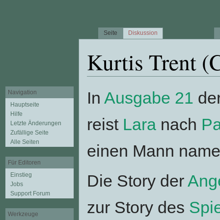
Seite
Diskussion
Kurtis Trent (
Wechseln zu:
Navigation
,
Suche
In
Ausgabe 21
der
Navigation
Hauptseite
Hilfe
reist
Lara
nach
Pa
Letzte Änderungen
Zufällige Seite
Alle Seiten
einen Mann nam
Für Editoren
Einstieg
Die Story der
Ang
Jobs
Support Forum
zur Story des
Spie
Werkzeuge