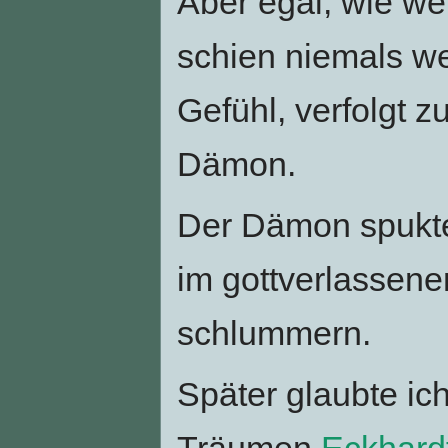
Aber egal, wie we
schien niemals we
Gefühl, verfolgt 
Dämon.
Der Dämon spukte
im gottverlassene
schlummern.
Später glaubte ic
Träumen
Eckhard