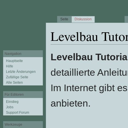
Seite
Diskussion
Levelbau Tutor
Wechseln zu:
Navigation
,
Suche
Levelbau Tutoria
Navigation
Hauptseite
Hilfe
detaillierte Anlei
Letzte Änderungen
Zufällige Seite
Alle Seiten
Im Internet gibt e
Für Editoren
anbieten.
Einstieg
Jobs
Support Forum
Werkzeuge