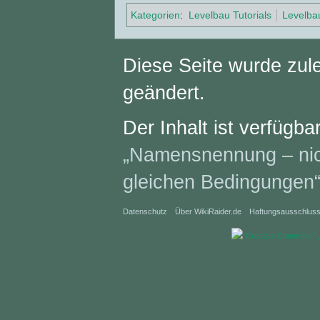
Kategorien
:
Levelbau Tutorials
Levelba
Diese Seite wurde zul
geändert.
Der Inhalt ist verfügba
„Namensnennung – nich
gleichen Bedingungen
Datenschutz
Über WikiRaider.de
Haftungsausschlus