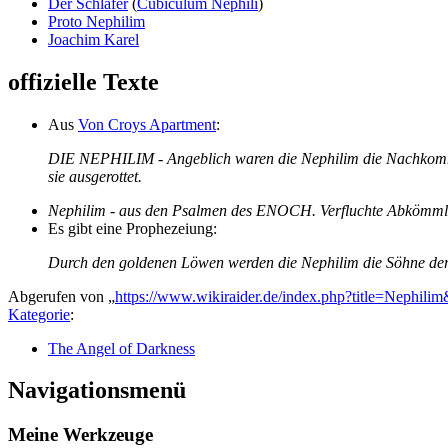
Der Schläfer
(
Cubiculum Nephili
)
Proto Nephilim
Joachim Karel
offizielle Texte
Aus
Von Croys Apartment
:
DIE NEPHILIM - Angeblich waren die Nephilim die Nachkommen 
sie ausgerottet.
Nephilim - aus den Psalmen des ENOCH. Verfluchte Abkömmlin
Es gibt eine Prophezeiung:
Durch den goldenen Löwen werden die Nephilim die Söhne der 
Abgerufen von „
https://www.wikiraider.de/index.php?title=Nephili
Kategorie
:
The Angel of Darkness
Navigationsmenü
Meine Werkzeuge