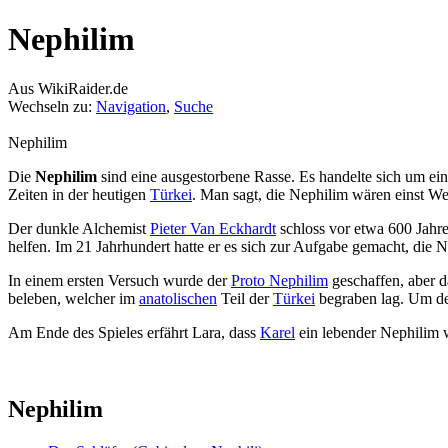
Nephilim
Aus WikiRaider.de
Wechseln zu:
Navigation
,
Suche
Nephilim
Die
Nephilim
sind eine ausgestorbene Rasse. Es handelte sich um ei
Zeiten in der heutigen
Türkei
. Man sagt, die Nephilim wären einst W
Der dunkle Alchemist
Pieter Van Eckhardt
schloss vor etwa 600 Jahre
helfen. Im 21 Jahrhundert hatte er es sich zur Aufgabe gemacht, di
In einem ersten Versuch wurde der
Proto Nephilim
geschaffen, aber d
beleben, welcher im
anatolischen
Teil der
Türkei
begraben lag. Um de
Am Ende des Spieles erfährt Lara, dass
Karel
ein lebender Nephilim 
Nephilim