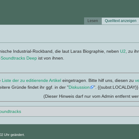
Lesen
Quelltext anzeigen
ische Industrial-Rockband, die laut Laras Biographie, neben
U2
, zu i
-
Soundtracks
Deep
ist von ihnen.
e
Liste der zu editierende Artikel
eingetragen. Bitte hilf uns, diesen zu
v
itere Gründe findet ihr ggf. in der "
Diskussion
". {{subst:LOCALDAY
(Dieser Hinweis darf nur vom Admin entfernt wer
oundtracks
02 Uhr geändert.