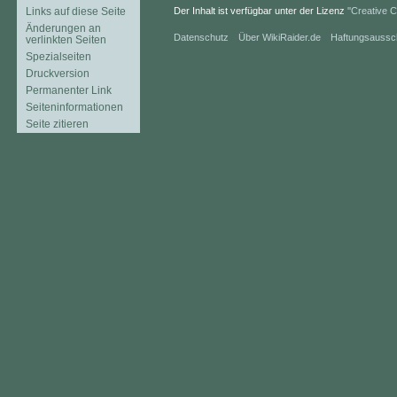
Links auf diese Seite
Der Inhalt ist verfügbar unter der Lizenz
''Creative
Änderungen an
Datenschutz
Über WikiRaider.de
Haftungsaussc
verlinkten Seiten
Spezialseiten
Druckversion
Permanenter Link
Seiten­informationen
Seite zitieren