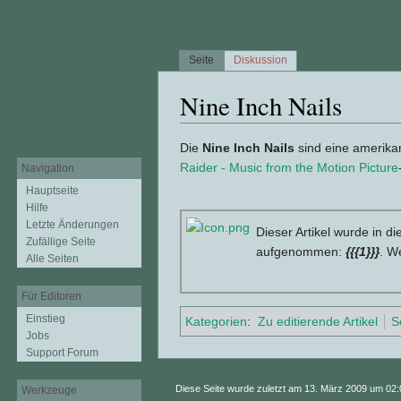
Seite
Diskussion
Nine Inch Nails
Wechseln zu:
Navigation
,
Suche
Die
Nine Inch Nails
sind eine amerikan
Raider - Music from the Motion Picture
Navigation
Hauptseite
Hilfe
Letzte Änderungen
Dieser Artikel wurde in di
Zufällige Seite
aufgenommen:
{{{1}}}
. We
Alle Seiten
Für Editoren
Einstieg
Kategorien
:
Zu editierende Artikel
S
Jobs
Support Forum
Diese Seite wurde zuletzt am 13. März 2009 um 02:
Werkzeuge