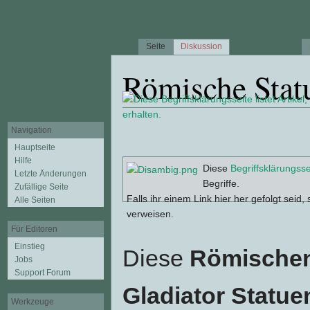
Seite
Diskussion
Römische Stat
Wechseln zu:
Navigation
,
Suche
Navigation
Hauptseite
Hilfe
Diese
Begriffsklärungsse
Letzte Änderungen
Begriffe.
Zufällige Seite
Falls ihr einem Link hier her gefolgt seid, s
Alle Seiten
verweisen.
Für Editoren
Einstieg
Diese
Römischen
Jobs
Support Forum
Gladiator Statue
Werkzeuge