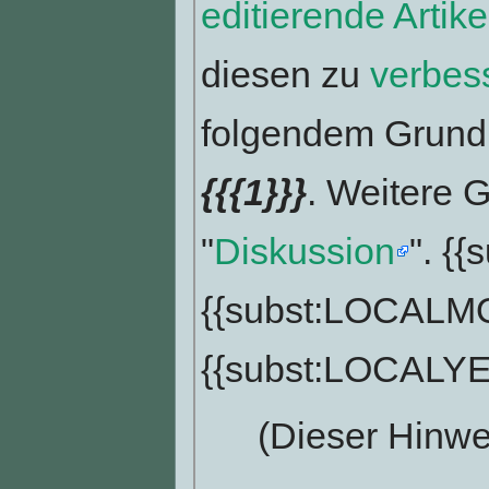
editierende Artike
diesen zu
verbes
folgendem Grund 
{{{1}}}
. Weitere G
"
Diskussion
". {
{{subst:LOCAL
{{subst:LOCALY
(Dieser Hinwe