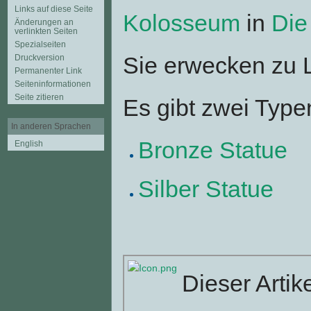
Links auf diese Seite
Kolosseum
in
Die
Änderungen an
verlinkten Seiten
Spezialseiten
Sie erwecken zu L
Druckversion
Permanenter Link
Seiten­informationen
Seite zitieren
Es gibt zwei Type
In anderen Sprachen
Bronze Statue
English
Silber Statue
Dieser Artik