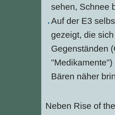
sehen, Schnee b
Auf der E3 selb
gezeigt, die sic
Gegenständen (G
"Medikamente") k
Bären näher brin
Neben Rise of th