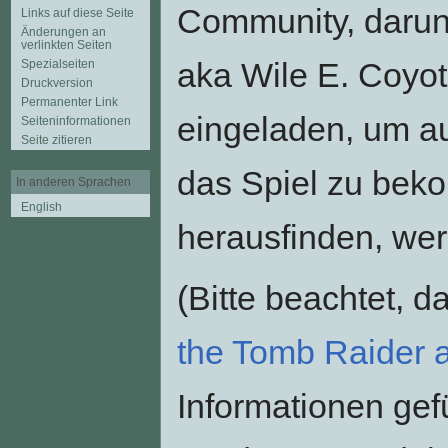
Community, darun
Links auf diese Seite
Änderungen an
verlinkten Seiten
aka Wile E. Coyot
Spezialseiten
Druckversion
Permanenter Link
eingeladen, um auf
Seiten­informationen
Seite zitieren
das Spiel zu bek
In anderen Sprachen
English
herausfinden, werd
(Bitte beachtet, d
the Tomb Raider 
Informationen gefü