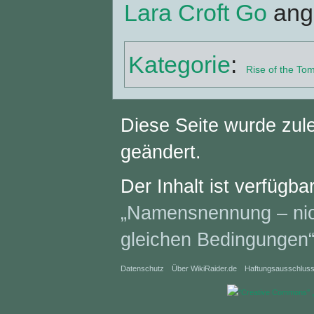
Lara Croft Go
ang
Kategorie
:
Rise of the To
Diese Seite wurde zul
geändert.
Der Inhalt ist verfügba
„Namensnennung – nich
gleichen Bedingungen
Datenschutz
Über WikiRaider.de
Haftungsausschlus