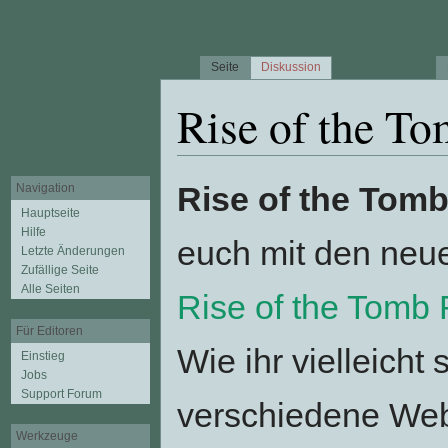
Seite
Diskussion
Rise of the To
Wechseln zu:
Navigation
,
Suche
Rise of the Tomb
Navigation
Hauptseite
Hilfe
euch mit den neu
Letzte Änderungen
Zufällige Seite
Alle Seiten
Rise of the Tomb 
Für Editoren
Wie ihr vielleich
Einstieg
Jobs
Support Forum
verschiedene Web
Werkzeuge