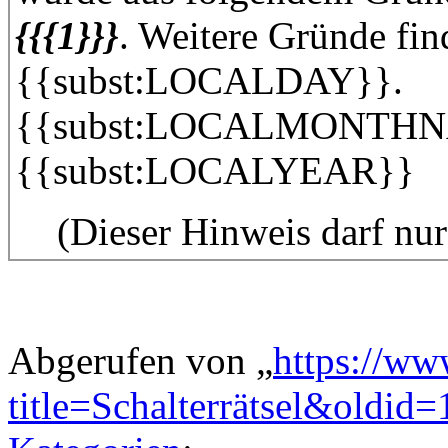
{{{1}}}
. Weitere Gründe find
{{subst:LOCALDAY}}.
{{subst:LOCALMONTH
{{subst:LOCALYEAR}}
(Dieser Hinweis darf nu
Abgerufen von „
https://ww
title=Schalterrätsel&oldid