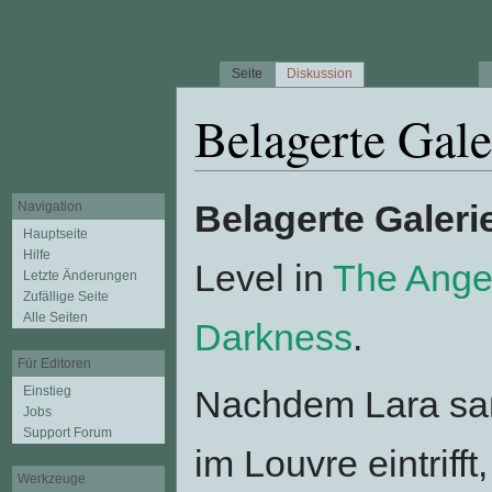
Seite
Diskussion
Belagerte Gale
Wechseln zu:
Navigation
,
Suche
Belagerte Galeri
Navigation
Hauptseite
Hilfe
Level in
The Angel
Letzte Änderungen
Zufällige Seite
Alle Seiten
Darkness
.
Für Editoren
Einstieg
Nachdem Lara s
Jobs
Support Forum
im Louvre eintrifft, 
Werkzeuge