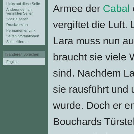
Links auf diese Seite
Armee der
Cabal
Änderungen an
verlinkten Seiten
Spezialseiten
vergiftet die Luft
Druckversion
Permanenter Link
Seiten­informationen
Lara muss nun a
Seite zitieren
braucht sie viele
In anderen Sprachen
English
sind. Nachdem Lara
sie rausführt und
wurde. Doch er e
Bouchards Türsteh