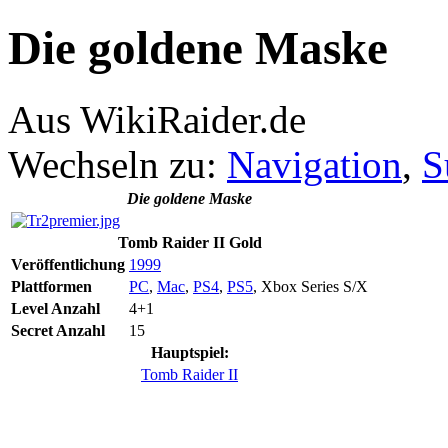
Die goldene Maske
Aus WikiRaider.de
Wechseln zu:
Navigation
,
S
Die goldene Maske
Tomb Raider II Gold
Veröffentlichung
1999
Plattformen
PC
,
Mac
,
PS4
,
PS5
, Xbox Series S/X
Level Anzahl
4+1
Secret Anzahl
15
Hauptspiel:
Tomb Raider II