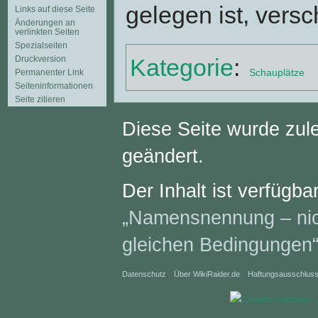
gelegen ist, versch
Links auf diese Seite
Änderungen an
verlinkten Seiten
Spezialseiten
Druckversion
Kategorie
:
Schauplätze
Permanenter Link
Seiten­informationen
Seite zitieren
Diese Seite wurde zul
geändert.
Der Inhalt ist verfügba
„Namensnennung – nich
gleichen Bedingungen
Datenschutz
Über WikiRaider.de
Haftungsausschlus