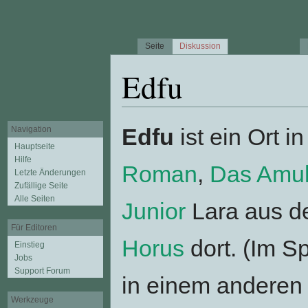
Seite
Diskussion
Edfu
Wechseln zu:
Navigation
,
Suche
Edfu
ist ein Ort i
Navigation
Hauptseite
Hilfe
Roman
,
Das Amul
Letzte Änderungen
Zufällige Seite
Alle Seiten
Junior
Lara aus d
Für Editoren
Horus
dort. (Im S
Einstieg
Jobs
Support Forum
in einem anderen
Werkzeuge