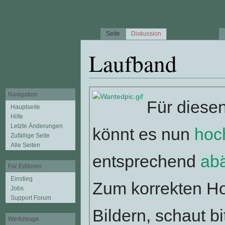
Seite
Diskussion
Laufband
Wechseln zu:
Navigation
,
Suche
Navigation
Für diesen 
Hauptseite
Hilfe
Letzte Änderungen
könnt es nun
hoc
Zufällige Seite
Alle Seiten
entsprechend
ab
Für Editoren
Einstieg
Zum korrekten H
Jobs
Support Forum
Bildern, schaut bit
Werkzeuge