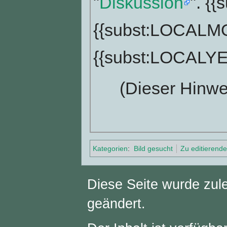
"
Diskussion
". {
{{subst:LOCAL
{{subst:LOCALY
(Dieser Hinwe
Kategorien
:
Bild gesucht
Zu editierende 
Diese Seite wurde zul
geändert.