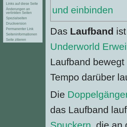
Links auf diese Seite
und einbinden
Änderungen an
verlinkten Seiten
Spezialseiten
Druckversion
Das
Laufband
ist
Permanenter Link
Seiten­informationen
Seite zitieren
Underworld
Erwei
Laufband bewegt 
Tempo darüber la
Die
Doppelgänger
das Laufband lau
Spuckern
, die a