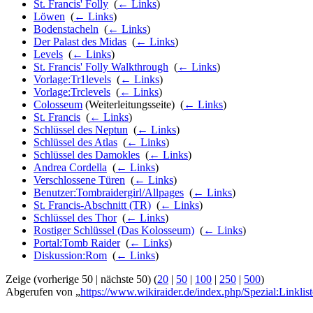
St. Francis' Folly
‎
(
← Links
)
Löwen
‎
(
← Links
)
Bodenstacheln
‎
(
← Links
)
Der Palast des Midas
‎
(
← Links
)
Levels
‎
(
← Links
)
St. Francis' Folly Walkthrough
‎
(
← Links
)
Vorlage:Tr1levels
‎
(
← Links
)
Vorlage:Trclevels
‎
(
← Links
)
Colosseum
(Weiterleitungsseite) ‎
(
← Links
)
St. Francis
‎
(
← Links
)
Schlüssel des Neptun
‎
(
← Links
)
Schlüssel des Atlas
‎
(
← Links
)
Schlüssel des Damokles
‎
(
← Links
)
Andrea Cordella
‎
(
← Links
)
Verschlossene Türen
‎
(
← Links
)
Benutzer:Tombraidergirl/Allpages
‎
(
← Links
)
St. Francis-Abschnitt (TR)
‎
(
← Links
)
Schlüssel des Thor
‎
(
← Links
)
Rostiger Schlüssel (Das Kolosseum)
‎
(
← Links
)
Portal:Tomb Raider
‎
(
← Links
)
Diskussion:Rom
‎
(
← Links
)
Zeige (vorherige 50 | nächste 50) (
20
|
50
|
100
|
250
|
500
)
Abgerufen von „
https://www.wikiraider.de/index.php/Spezial:Linkl