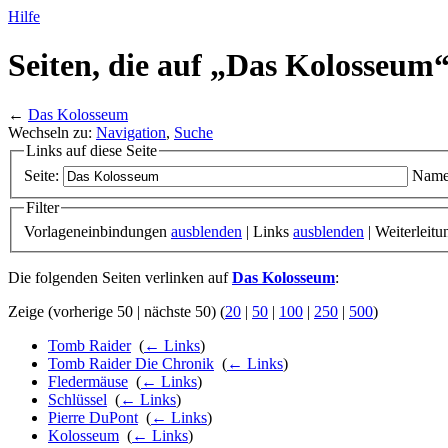
Hilfe
Seiten, die auf „Das Kolosseum“
←
Das Kolosseum
Wechseln zu:
Navigation
,
Suche
Links auf diese Seite
Seite:
Name
Filter
Vorlageneinbindungen
ausblenden
| Links
ausblenden
| Weiterleit
Die folgenden Seiten verlinken auf
Das Kolosseum
:
Zeige (vorherige 50 | nächste 50) (
20
|
50
|
100
|
250
|
500
)
Tomb Raider
‎
(
← Links
)
Tomb Raider Die Chronik
‎
(
← Links
)
Fledermäuse
‎
(
← Links
)
Schlüssel
‎
(
← Links
)
Pierre DuPont
‎
(
← Links
)
Kolosseum
‎
(
← Links
)